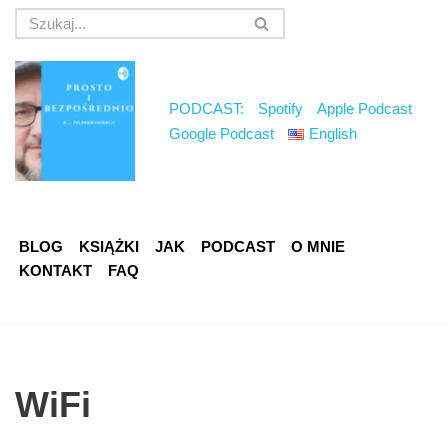
Przejdź
do
treści
PODCAST:
Spotify
Apple Podcast
Google Podcast
English
BLOG
KSIĄŻKI
JAK
PODCAST
O MNIE
KONTAKT
FAQ
WiFi