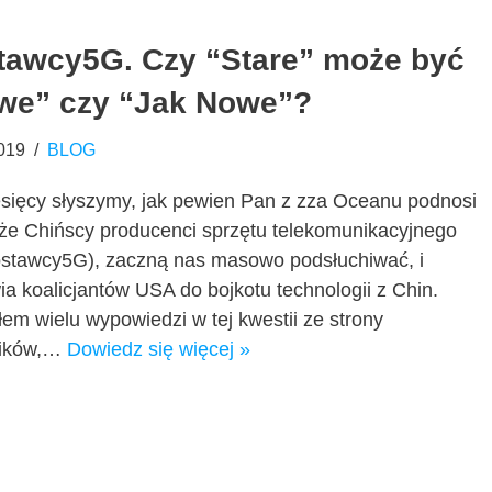
tawcy5G. Czy “Stare” może być
we” czy “Jak Nowe”?
019
BLOG
sięcy słyszymy, jak pewien Pan z zza Oceanu podnosi
 że Chińscy producenci sprzętu telekomunikacyjnego
stawcy5G), zaczną nas masowo podsłuchiwać, i
a koalicjantów USA do bojkotu technologii z Chin.
em wielu wypowiedzi w tej kwestii ze strony
ników,…
Dowiedz się więcej »