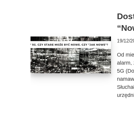
Dos
“No
19/12/2
Od mie
alarm,
5G (Do
namawi
Słuchał
urzęd