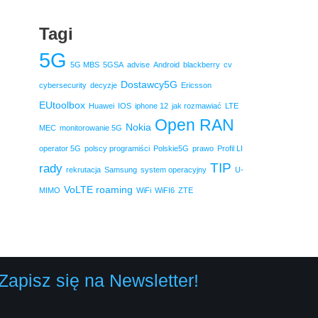
Tagi
5G
5G MBS
5GSA
advise
Android
blackberry
cv
Dostawcy5G
cybersecurity
decyzje
Ericsson
EUtoolbox
Huawei
IOS
iphone 12
jak rozmawiać
LTE
Open RAN
Nokia
MEC
monitorowanie 5G
operator 5G
polscy programiści
Polskie5G
prawo
Profil LI
TIP
rady
rekrutacja
Samsung
system operacyjny
U-
VoLTE roaming
MIMO
WiFi
WiFI6
ZTE
Zapisz się na Newsletter!