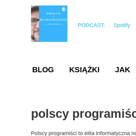
Przejdź
do
PODCAST:
Spotify
treści
BLOG
KSIĄŻKI
JAK
polscy programiśc
Polscy programiści to elita informatyczna 