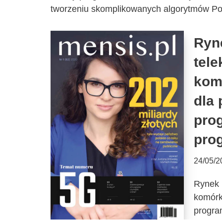
tworzeniu skomplikowanych algorytmów Pol
Ryn
tele
kom
dla 
pro
prog
24/05/2
Rynek 
komórk
progra