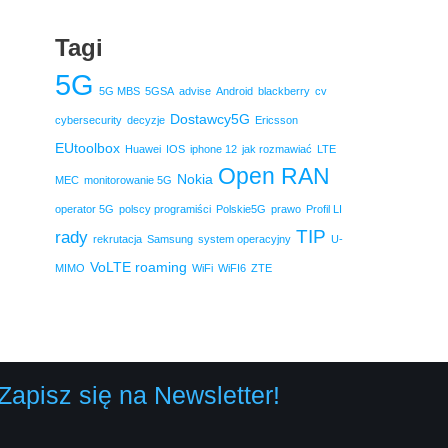
Tagi
5G
5G MBS
5GSA
advise
Android
blackberry
cv
Dostawcy5G
cybersecurity
decyzje
Ericsson
EUtoolbox
Huawei
IOS
iphone 12
jak rozmawiać
LTE
Open RAN
Nokia
MEC
monitorowanie 5G
operator 5G
polscy programiści
Polskie5G
prawo
Profil LI
TIP
rady
rekrutacja
Samsung
system operacyjny
U-
VoLTE roaming
MIMO
WiFi
WiFI6
ZTE
Zapisz się na Newsletter!