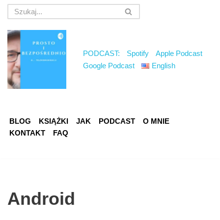
Przejdź
do
treści
PODCAST:
Spotify
Apple Podcast
Google Podcast
English
BLOG
KSIĄŻKI
JAK
PODCAST
O MNIE
KONTAKT
FAQ
Android