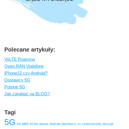
Polecane artykuły:
VoLTE Roaming
Open RAN Vodafone
iPhone12 czy Android?
Dostawcy 5G
Polskie 5G
Jak zarabiać na BLOG?
Tagi
5G
5G MBS
5GSA
advise
Android
blackberry
cv
cybersecurity
decyzje