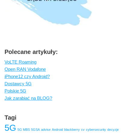
Polecane artykuły:
VoLTE Roaming
Open RAN Vodafone
iPhone12 czy Android?
Dostawcy 5G
Polskie 5G
Jak zarabiać na BLOG?
Tagi
5G
5G MBS
5GSA
advise
Android
blackberry
cv
cybersecurity
decyzje