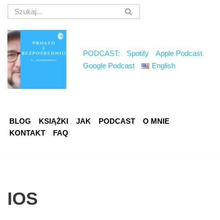
Przejdź
do
treści
PODCAST:
Spotify
Apple Podcast
Google Podcast
English
BLOG
KSIĄŻKI
JAK
PODCAST
O MNIE
KONTAKT
FAQ
IOS