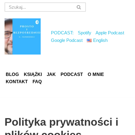
Przejdź
do
treści
PODCAST:
Spotify
Apple Podcast
Google Podcast
English
BLOG
KSIĄŻKI
JAK
PODCAST
O MNIE
KONTAKT
FAQ
Polityka prywatności i
plików cookies