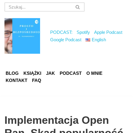
Przejdź
do
treści
PODCAST:
Spotify
Apple Podcast
Google Podcast
English
BLOG
KSIĄŻKI
JAK
PODCAST
O MNIE
KONTAKT
FAQ
Implementacja Open
Ran. Skąd popularność