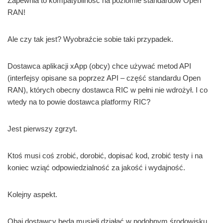
Zapewnia to kompatybilność na poziomie standardów Open
RAN!
Ale czy tak jest? Wyobraźcie sobie taki przypadek.
Dostawca aplikacji xApp (obcy) chce używać metod API
(interfejsy opisane sa poprzez API – część standardu Open
RAN), których obecny dostawca RIC w pełni nie wdrożył. I co
wtedy na to powie dostawca platformy RIC?
Jest pierwszy zgrzyt.
Ktoś musi coś zrobić, dorobić, dopisać kod, zrobić testy i na
koniec wziąć odpowiedzialność za jakość i wydajność.
Kolejny aspekt.
Obaj dostawcy będą musieli działać w podobnym środowisku